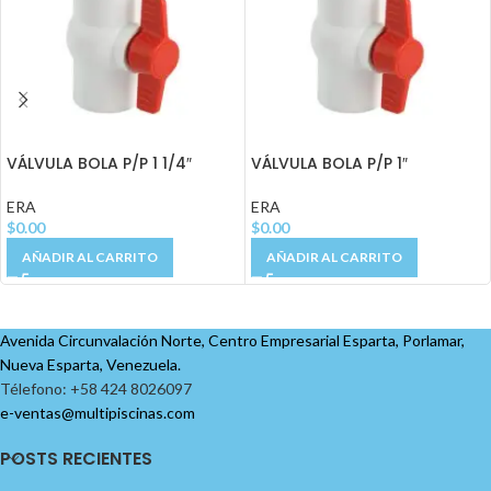
VÁLVULA BOLA P/P 1 1/4″
VÁLVULA BOLA P/P 1″
ERA
ERA
$
0.00
$
0.00
AÑADIR AL CARRITO
AÑADIR AL CARRITO
Avenida Circunvalación Norte, Centro Empresarial Esparta, Porlamar,
Nueva Esparta, Venezuela.
Télefono: +58 424 8026097
e-ventas@multipiscinas.com
POSTS RECIENTES