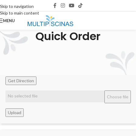
Skip to navigation
Skip to main content
MENU
Quick Order
Upload your order
Select a .CSV file here from your computer.
Get Direction
No selected file
Choose file
Upload